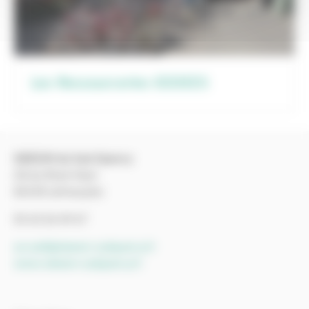
Les Ressourceries IDDEES
SIEEOM du Sud-Quercy
ZA du Rival-Haut
82130 Lafrançaise
05 63 26 49 67
accueil@sieeom-sudquercy.fr
www.sieeom-sudquercy.fr