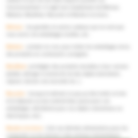
réaliser et qui ont de réels impacts positifs sur
l'environnement. Il s'agit tout simplement de Refuser,
Réduire, Réutiliser, Recycler et Rendre à la terre.
Refuser
: les goodies et autres cadeaux qui ne vont pas
vous servir, les emballages inutiles, etc.
Réduire
: acheter en vrac pour éviter les emballages et/ou
des produits en contenants consignés.
Réutiliser
: privilégier des produits durables à leur version
jetable, allonger la durée de vie des objets (entretenir,
réparer, donner une seconde vie…).
Recycler
: lorsque le déchet n'a pas pu être évité, le trier
et le déposer au bon endroit (bac jaune pour vos
emballages, déchèterie pour vos objets volumineux ou
électriques, etc).
Rendre à la terre
: trier ses déchets alimentaires pour les
composter ou les donner à des animaux domestiques.