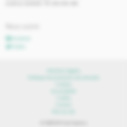
Lundi au vendredi : 9h-12h/14h-18h
Nous suivre
Facebook
Twitter
Mentions légales
Politique de protection des données
Cookies
Accessibilité
Crédits
Contact
Plan du site
© SIEEOM Sud-Quercy