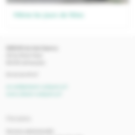
Même les jours de fêtes
SIEEOM du Sud-Quercy
ZA du Rival-Haut
82130 Lafrançaise
05 63 26 49 67
accueil@sieeom-sudquercy.fr
www.sieeom-sudquercy.fr
Horaires
Services administratifs