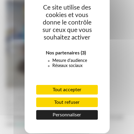
Ce site utilise des
cookies et vous
donne le contrôle
sur ceux que vous
souhaitez activer
Nos partenaires
(3)
Mesure d'audience
Réseaux sociaux
Tout accepter
Stand du SIEEOM sur le thème
du compostage lors d'une
Tout refuser
journée organisée par le Centre
social de Lafrançaise
Personnaliser
N'hésitez pas à nous contacter au 05 63 26 49 67 ou par
mail
accueil@sieeom-sudquercy.fr