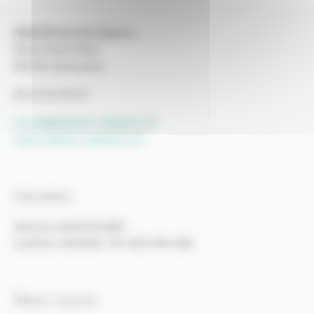
SIEEOM du Sud-Quercy
ZA du Rival-Haut
82130 Lafrançaise
05 63 26 49 67
accueil@sieeom-sudquercy.fr
www.sieeom-sudquercy.fr
Horaires
Services administratifs
Lundi au vendredi : 9h-12h/14h-18h
Nous suivre